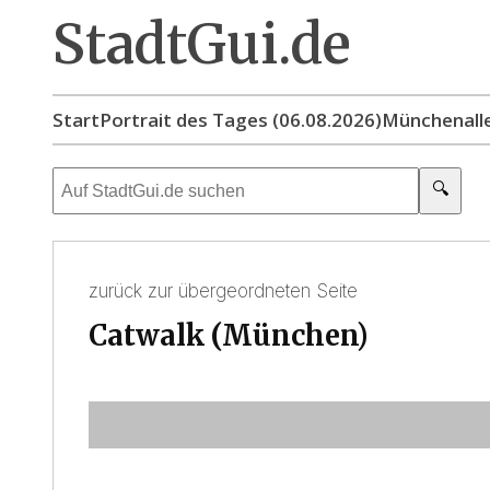
StadtGui.de
Start
Portrait des Tages (06.08.2026)
München
all
🔍
zurück zur übergeordneten Seite
Catwalk (München)