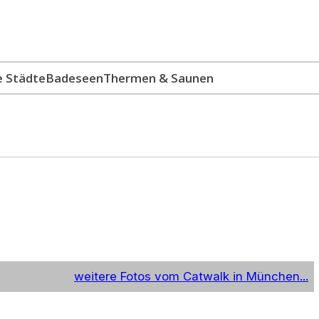
e Städte
Badeseen
Thermen & Saunen
weitere Fotos vom Catwalk in München...