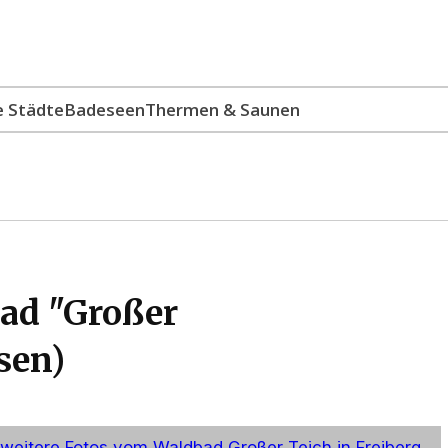
e Städte
Badeseen
Thermen & Saunen
ad "Großer
sen)
weitere Fotos vom Waldbad Großer Teich in Freiberg...