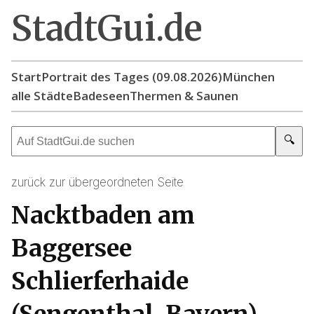
StadtGui.de
Start
Portrait des Tages (09.08.2026)
München
alle Städte
Badeseen
Thermen & Saunen
🔍
zurück zur übergeordneten Seite
Nacktbaden am
Baggersee
Schlierferhaide