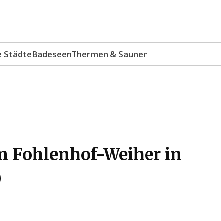
e Städte
Badeseen
Thermen & Saunen
m Fohlenhof-Weiher in
)