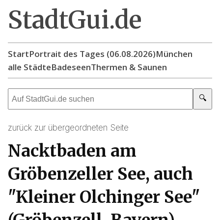
StadtGui.de
Start
Portrait des Tages (06.08.2026)
München
alle Städte
Badeseen
Thermen & Saunen
🔍
zurück zur übergeordneten Seite
Nacktbaden am
Gröbenzeller See, auch
"Kleiner Olchinger See"