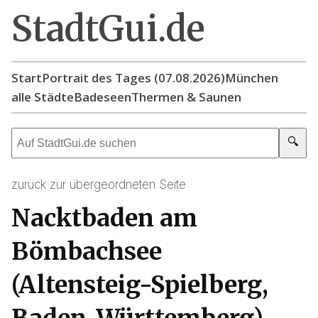
StadtGui.de
Start
Portrait des Tages (07.08.2026)
München
alle Städte
Badeseen
Thermen & Saunen
🔍
zurück zur übergeordneten Seite
Nacktbaden am
Bömbachsee
(Altensteig-Spielberg,