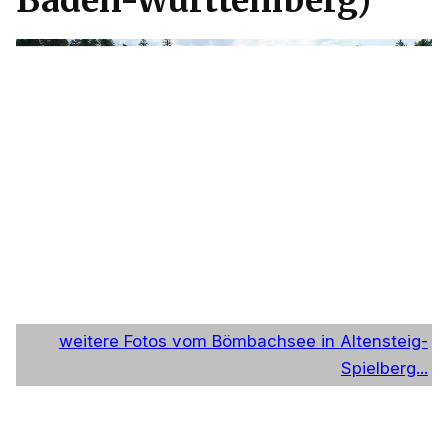
Baden-Württemberg)
weitere Fotos vom Bömbachsee in Altensteig-
Spielberg...