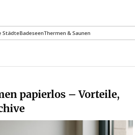
e Städte
Badeseen
Thermen & Saunen
en papierlos – Vorteile,
chive