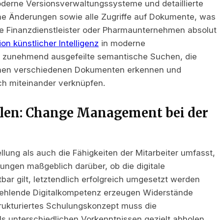
Moderne Versionsverwaltungssysteme und detaillierte
che Änderungen sowie alle Zugriffe auf Dokumente, was
ie Finanzdienstleister oder Pharmaunternehmen absolut
ion künstlicher Intelligenz
in moderne
unehmend ausgefeilte semantische Suchen, die
hen verschiedenen Dokumenten erkennen und
ch miteinander verknüpfen.
hulen: Change Management bei der
llung als auch die Fähigkeiten der Mitarbeiter umfasst,
ungen maßgeblich darüber, ob die digitale
bar gilt, letztendlich erfolgreich umgesetzt werden
d fehlende Digitalkompetenz erzeugen Widerstände
rukturiertes Schulungskonzept muss die
s unterschiedlichen Vorkenntnissen gezielt abholen